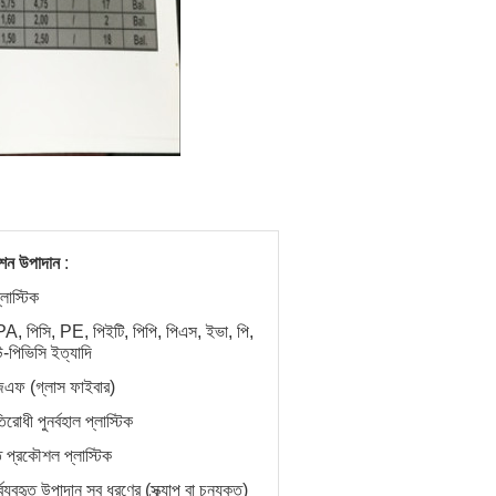
েশন উপাদান
:
লাস্টিক
, পিসি, PE, পিইটি, পিপি, পিএস, ইভা, পি,
-পিভিসি ইত্যাদি
িএফ (গ্লাস ফাইবার)
িরোধী পুনর্বহাল প্লাস্টিক
 প্রকৌশল প্লাস্টিক
্ব্যবহৃত উপাদান সব ধরণের (স্ক্র্যাপ বা চুনযুক্ত)