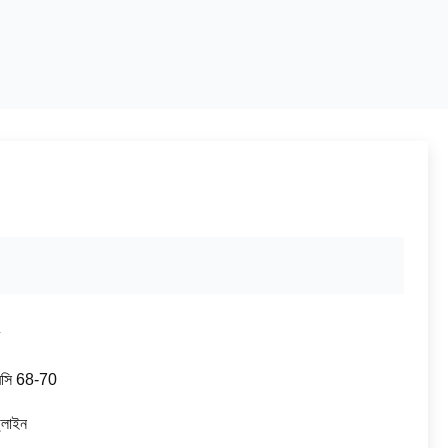
সি 68-70
প্লাইন