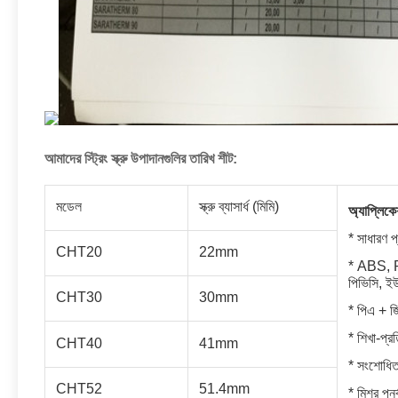
আমাদের স্ট্রিং স্ক্রু উপাদানগুলির তারিখ শীট:
মডেল
স্ক্রু ব্যাসার্ধ (মিমি)
অ্যাপ্লিক
* সাধারণ প্
CHT20
22mm
*
ABS, PA
পিভিসি, ইউ
CHT30
30mm
* পিএ + জ
* শিখা-প্রত
CHT40
41mm
* সংশোধিত
CHT52
51.4mm
* মিশ্র পুনর