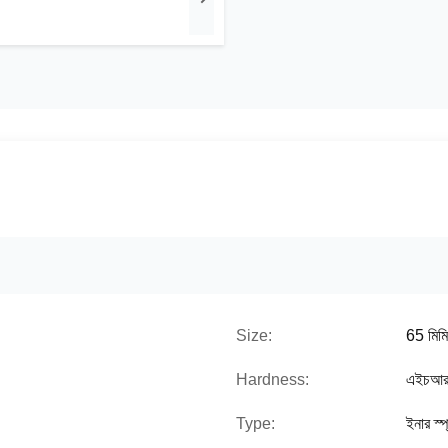
Size:
65 মিমি
Hardness:
এইচআর
Type:
ইনার স্