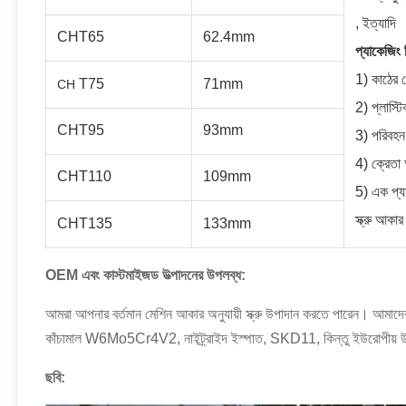
, ইত্যাদি
CHT65
62.4mm
প্যাকেজিং 
1) কাঠের 
T75
71mm
CH
2) প্লাস্টি
CHT95
93mm
3) পরিবহন
4) ক্রেতা
CHT110
109mm
5) এক প্য
স্ক্রু আকার
CHT135
133mm
OEM এবং কাস্টমাইজড উত্পাদনের উপলব্ধ:
আমরা আপনার বর্তমান মেশিন আকার অনুযায়ী স্ক্রু উপাদান করতে পারেন।
আমাদের
কাঁচামাল W6Mo5Cr4V2, নাইট্র্রাইদ ইস্পাত, SKD11, কিন্তু ইউরোপীয় উ
ছবি: