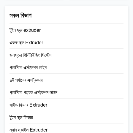
কেজি; প্রধান মোটর: 1.5 কিলোবাইট;
খাওয়ানো দ্বারা ঘূর্ণন গতি: 140rpm
ভলিউম: 300 এল স...
বিক্ষোভকারী 0...
সকল বিভাগ
টুইন স্ক্রু extruder
একক স্ক্রু Extruder
জলস্তর পিলিটাইজিং সিস্টেম
প্লাস্টিক এক্সট্রুশন লাইন
দুই পর্যায়ের এক্সট্রুডার
প্লাস্টিক পত্রক এক্সট্রুশন লাইন
সাইড ফিডার Extruder
টুইন স্ক্রু ফিডার
ল্যাব স্কাইল Extruder