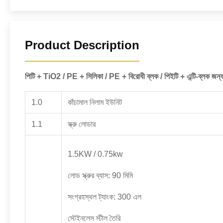
Product Description
পিটি + TiO2 / PE + সিলিকা / PE + বিরোধী ব্লক / পিইটি + এন্টি-ব্লক জন্য
1.0
কাঁচামাল নিলাম ইউনিট
1.1
স্ক্রু লোডার
1.5KW / 0.75kw
লোড স্ক্রুর ব্যাস: 90 মিমি
সংগ্রহস্থল ট্যাংক: 300 এল
স্টেইনলেস স্টীল তৈরি