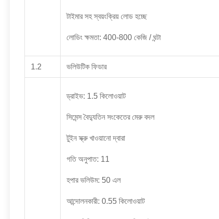
টাইমার সহ স্বয়ংক্রিয় লোড হচ্ছে
লোডিং ক্ষমতা: 400-800 কেজি / ঘন্টা
1.2
ভলিউটিক ফিডার
ড্রাইভ: 1.5 কিলোওয়াট
সিমেন্স বৈদ্যুতিন সংকেতের মেরু বদল
টুইন স্ক্রু খাওয়ানো দ্বারা
গতি অনুপাত: 11
হপার ভলিউম: 50 এল
আন্দোলনকারী: 0.55 কিলোওয়াট