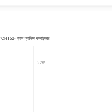
 CHT52- প্লাস প্লাস্টিক কম্পাউন্ডার
২ সেট