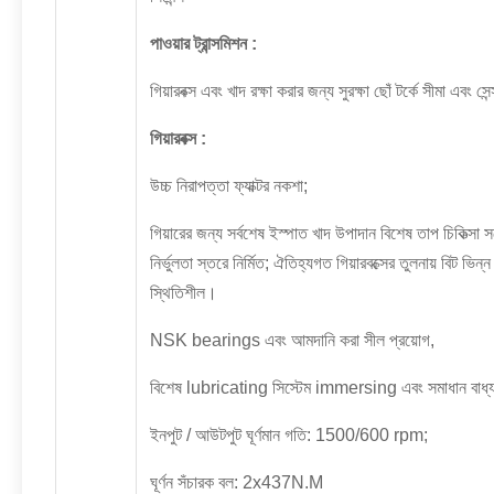
পাওয়ার ট্রান্সমিশন
:
গিয়ারবক্স এবং খাদ রক্ষা করার জন্য সুরক্ষা ছোঁ টর্কে সীমা এবং সেন
গিয়ারবক্স
:
উচ্চ নিরাপত্তা ফ্যাক্টর নকশা;
গিয়ারের জন্য সর্বশেষ ইস্পাত খাদ উপাদান বিশেষ তাপ চিকিত্সা সঙ
নির্ভুলতা স্তরে নির্মিত;
ঐতিহ্যগত গিয়ারবক্সের তুলনায় বিট ভিন
স্থিতিশীল।
NSK bearings এবং আমদানি করা সীল প্রয়োগ,
বিশেষ lubricating সিস্টেম immersing এবং সমাধান বাধ্য 
ইনপুট / আউটপুট ঘূর্ণমান গতি: 1500/600 rpm;
ঘূর্ণন সঁচারক বল: 2x437N.M