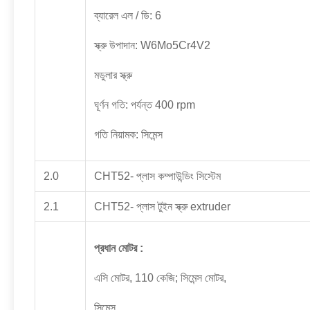
ব্যারেল এল / ডি: 6
স্ক্রু উপাদান: W6Mo5Cr4V2
মডুলার স্ক্রু
ঘূর্ণন গতি: পর্যন্ত 400 rpm
গতি নিয়ামক: সিমেন্স
2.0
CHT52- প্লাস কম্পাউন্ডিং সিস্টেম
2.1
CHT52- প্লাস টুইন স্ক্রু extruder
প্রধান মোটর
:
এসি মোটর, 110 কেজি; সিমেন্স মোটর,
সিমেন্স