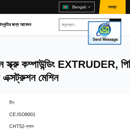
তদন্ত
Bengali
উদ্ধৃতির জন্য আবেদন
ুইন স্ক্রু কম্পাউন্ডিং EXTRUDER, পি
 এক্সট্রুশন মেশিন
চীন
CE.ISO9001
CHT52-প্লাস