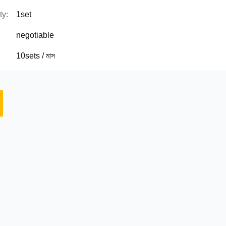
ty:
1set
negotiable
10sets / মাস